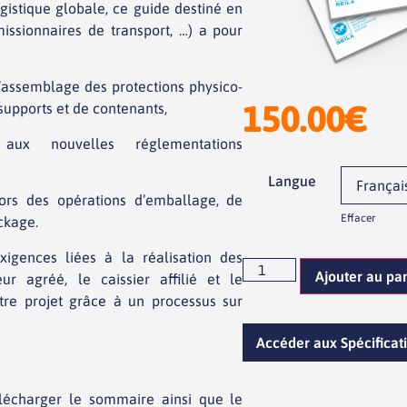
ogistique globale, ce guide destiné en
missionnaires de transport, …) a pour
assemblage des protections physico-
150.00
€
supports et de contenants,
x nouvelles réglementations
Langue
ors des opérations d’emballage, de
Effacer
ckage.
igences liées à la réalisation des
Ajouter au pa
ur agréé, le caissier affilié et le
re projet grâce à un processus sur
Accéder aux Spécificat
lécharger le sommaire ainsi que le