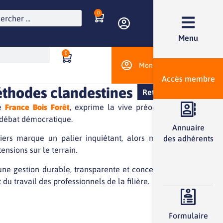
0
Menu
0
Mon compte
Accès membre
éthodes clandestines
Retour
de
France Bois Forêt
, exprime la vive préoccupation des
u débat démocratique.
Annuaire
tiers marque un palier inquiétant, alors même que les
des adhérents
nsions sur le terrain.
une gestion durable, transparente et concertée. Le débat
 du travail des professionnels de la filière.
Formulaire