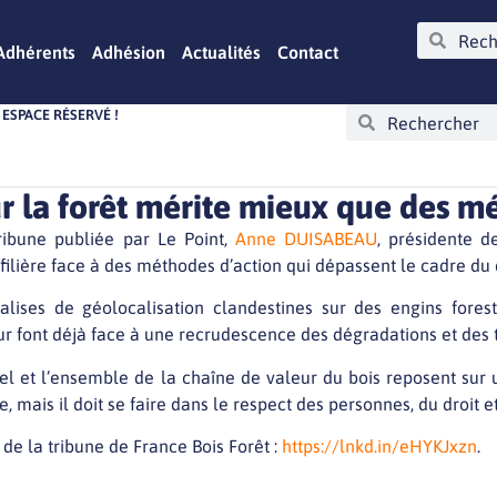
Adhérents
Adhésion
Actualités
Contact
ESPACE RÉSERVÉ !
ur la forêt mérite mieux que des m
ribune publiée par Le Point,
Anne DUISABEAU
, présidente 
 filière face à des méthodes d’action qui dépassent le cadre d
lises de géolocalisation clandestines sur des engins fores
ur font déjà face à une recrudescence des dégradations et des te
el et l’ensemble de la chaîne de valeur du bois reposent sur 
e, mais il doit se faire dans le respect des personnes, du droit et
é de la tribune de France Bois Forêt :
https://lnkd.in/eHYKJxzn
.