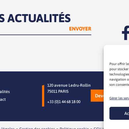
S ACTUALITÉS
Pour offrir l
pour stocker
technologies
navigation ou
son consente
120 avenue Ledru-Rollin
75011 PARIS
alités
Devenez memb
Gérer les ser
act
+33 (0)1 44 68 18 00
Ac
 légales
Gestion des cookies
Politique cookie
CGV/CGU