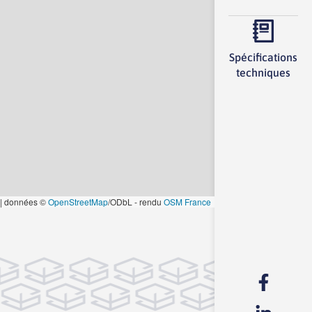
Spécifications
techniques
|
données ©
OpenStreetMap
/ODbL - rendu
OSM France