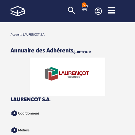
0
Accueil
/
LAURENCOT S.A.
Annuaire des Adhérents
RETOUR
LAURENCOT S.A.
+
Coordonnées
+
Métiers