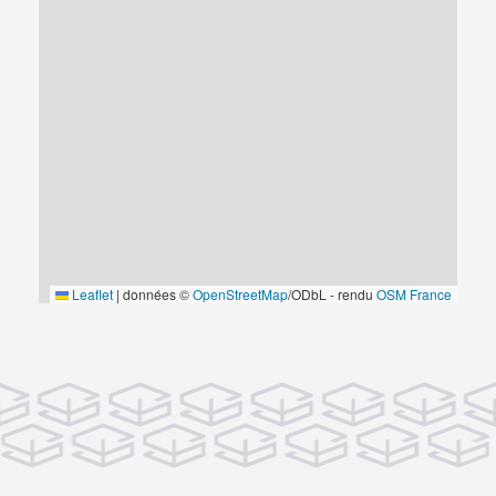
Leaflet
|
données ©
OpenStreetMap
/ODbL - rendu
OSM France