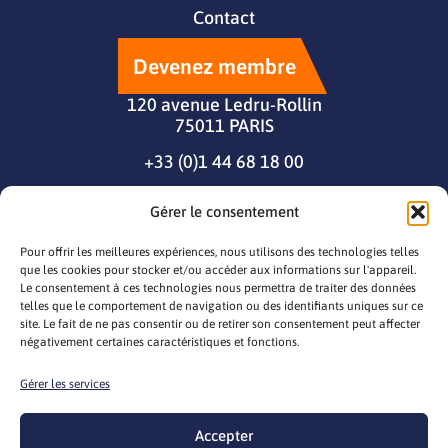
Contact
Devenez membre
120 avenue Ledru-Rollin
75011 PARIS
+33 (0)1 44 68 18 00
Gérer le consentement
Pour offrir les meilleures expériences, nous utilisons des technologies telles
que les cookies pour stocker et/ou accéder aux informations sur l'appareil.
Le consentement à ces technologies nous permettra de traiter des données
telles que le comportement de navigation ou des identifiants uniques sur ce
site. Le fait de ne pas consentir ou de retirer son consentement peut affecter
négativement certaines caractéristiques et fonctions.
Gérer les services
© 2026 seila
Mentions légales
Gestion des cookies
Politique cookie
Accepter
CGV/CGU