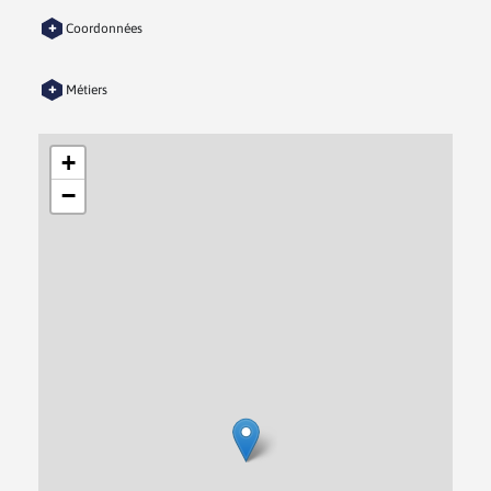
+
Coordonnées
+
Métiers
+
−