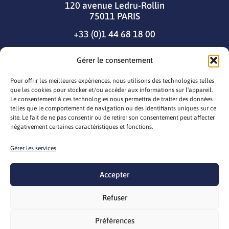
120 avenue Ledru-Rollin
75011 PARIS
+33 (0)1 44 68 18 00
Gérer le consentement
Pour offrir les meilleures expériences, nous utilisons des technologies telles
que les cookies pour stocker et/ou accéder aux informations sur l'appareil.
Le consentement à ces technologies nous permettra de traiter des données
telles que le comportement de navigation ou des identifiants uniques sur ce
site. Le fait de ne pas consentir ou de retirer son consentement peut affecter
négativement certaines caractéristiques et fonctions.
Gérer les services
© 2026 seila
Mentions légales
Gestion des cookies
Politique cookie
Accepter
CGV/CGU
Webdesign par
LEMON Création
Refuser
Préférences