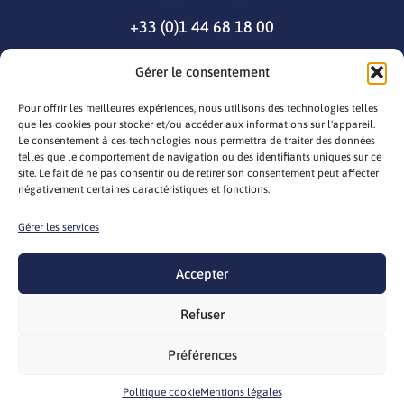
+33 (0)1 44 68 18 00
Gérer le consentement
Pour offrir les meilleures expériences, nous utilisons des technologies telles
que les cookies pour stocker et/ou accéder aux informations sur l'appareil.
Le consentement à ces technologies nous permettra de traiter des données
telles que le comportement de navigation ou des identifiants uniques sur ce
site. Le fait de ne pas consentir ou de retirer son consentement peut affecter
négativement certaines caractéristiques et fonctions.
Gérer les services
© 2026 seila
Mentions légales
Gestion des cookies
Politique cookie
Accepter
CGV/CGU
Webdesign par
LEMON Création
Refuser
Préférences
Accès
Annuaire
Formulaire
Spécifications
Chatbot
membre
Politique cookie
Mentions légales
des adhérents
d'adhésion
techniques