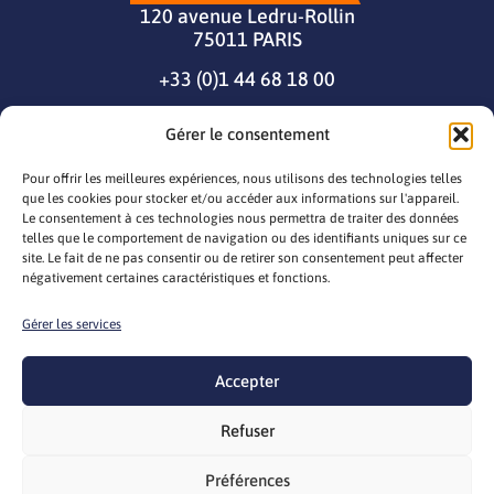
120 avenue Ledru-Rollin
75011 PARIS
+33 (0)1 44 68 18 00
Gérer le consentement
Pour offrir les meilleures expériences, nous utilisons des technologies telles
que les cookies pour stocker et/ou accéder aux informations sur l'appareil.
Le consentement à ces technologies nous permettra de traiter des données
telles que le comportement de navigation ou des identifiants uniques sur ce
site. Le fait de ne pas consentir ou de retirer son consentement peut affecter
négativement certaines caractéristiques et fonctions.
Gérer les services
© 2026 seila
Mentions légales
Gestion des cookies
Politique cookie
Accepter
CGV/CGU
Webdesign par
LEMON Création
Refuser
Préférences