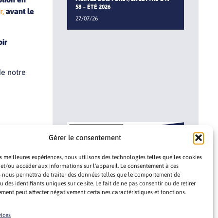
58 – ÉTÉ 2026
r,
avant le
27/07/26
ir
de notre
Gérer le consentement
ACTUALITÉS
es meilleures expériences, nous utilisons des technologies telles que les cookies
FRANCE BOIS FORÊT, LA LETTRE B N°
 et/ou accéder aux informations sur l'appareil. Le consentement à ces
57 – PRINTEMPS 2026
 nous permettra de traiter des données telles que le comportement de
04/05/26
 des identifiants uniques sur ce site. Le fait de ne pas consentir ou de retirer
ment peut affecter négativement certaines caractéristiques et fonctions.
vices