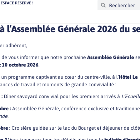
ESPACE RÉSERVÉ !
 à l’Assemblée Générale 2026 du se
er adhérent,
r de vous informer que notre prochaine
Assemblée Générale
se
et 10 octobre 2026
.
un programme captivant au cœur du centre-ville, à l’
Hôtel Le
séances de travail et moments de grande convivialité :
 :
Dîner savoyard convivial pour les premiers arrivés à
L’Écuell
bre :
Assemblée Générale, conférence exclusive et traditionne
nde
.
bre :
Croisière guidée sur le lac du Bourget et déjeuner de clôt
re ?
Vous trouverez tous les détails ainsi que le
bulletin d’inscri